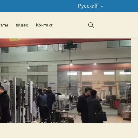
Я
Русский
з
ы
каты
видео
Контакт
к