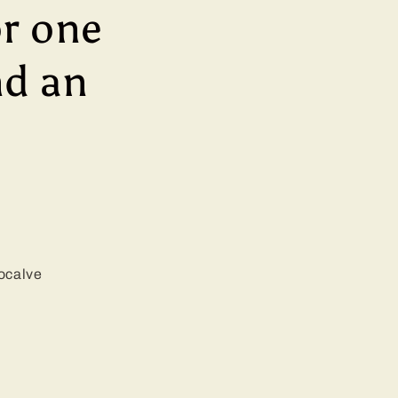
or one
nd an
tocalve