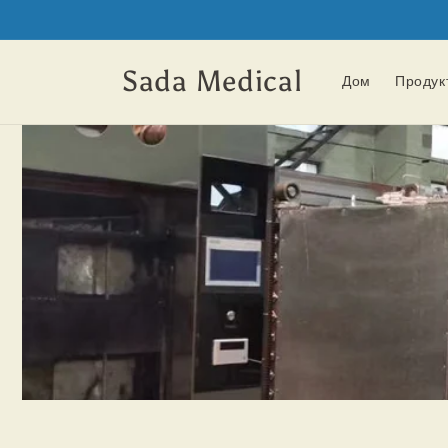
Перейти
к
контенту
Sada Medical
Дом
Продук