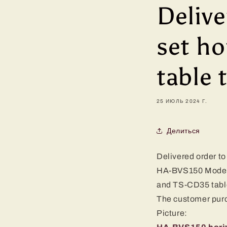
Delive
set ho
table 
25 ИЮЛЬ 2024 Г.
Делиться
Delivered order to
HA-BVS150 Model 
and TS-CD35 table
The customer purcha
Picture: