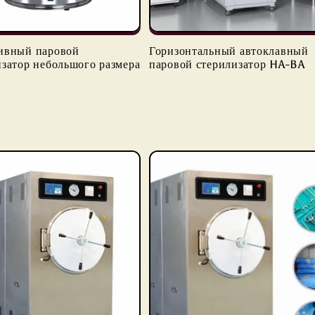
ивный паровой
Горизонтальный автоклавный
изатор небольшого размера
паровой стерилизатор HA-BA