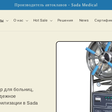
Производитель автоклавов - Sada Medical
ты
О нас
Hot Sale
Решения
News
Сертифи
р для больниц,
адежное
рилизации в Sada