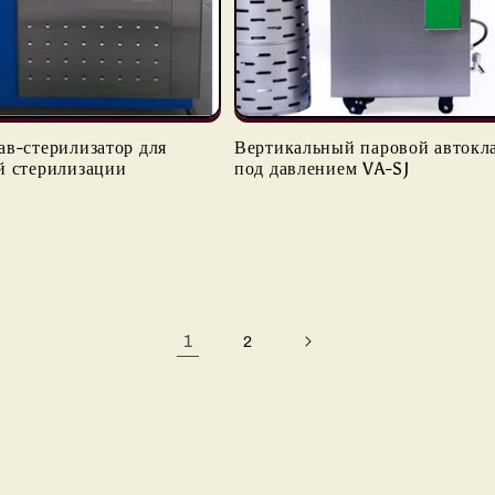
ав-стерилизатор для
Вертикальный паровой автокл
й стерилизации
под давлением VA-SJ
1
2