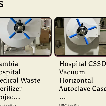
s
ambia
Hospital CSS
ospital
Vacuum
edical Waste
Horizontal
erilizer
Autoclave Cas
ojec...
...
ЮЛЬ 2026 Г.
1 ИЮЛЬ 2026 Г.