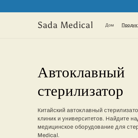
Перейти
к
контенту
Sada Medical
Дом
Продук
К
Автоклавный
о
стерилизатор
л
Китайский автоклавный стерилизато
клиник и университетов. Найдите н
л
медицинское оборудование для сте
Medical.