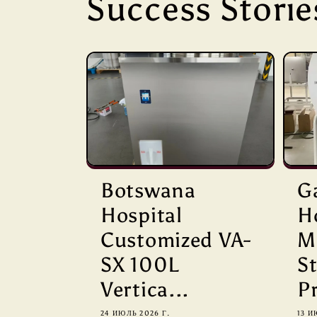
Success Storie
Botswana
G
Hospital
H
Customized VA-
M
SX 100L
St
Vertica...
Pr
24 ИЮЛЬ 2026 Г.
13 И