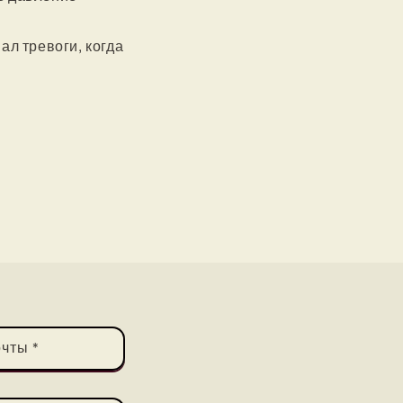
ал тревоги, когда
очты
*