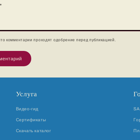
*
что комментарии проходят одобрение перед публикацией.
Услуга
Г
Видео-гид
SA
Сертификаты
Го
Скачать каталог
Пл