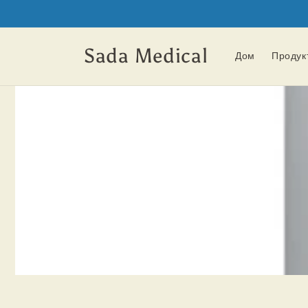
Перейти
к
контенту
Sada Medical
Дом
Продук