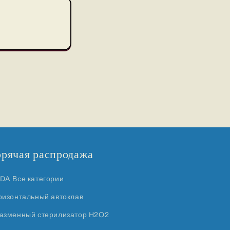
орячая распродажа
DA Все категории
ризонтальный автоклав
азменный стерилизатор H2O2