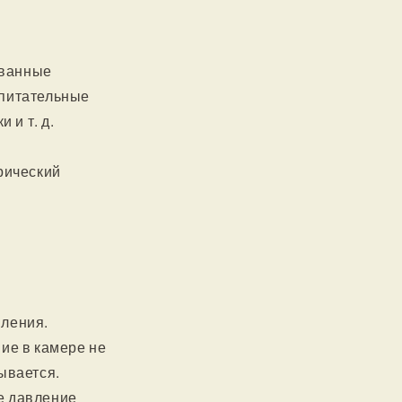
ованные
 питательные
 и т. д.
рический
вления.
ние в камере не
ывается.
е давление