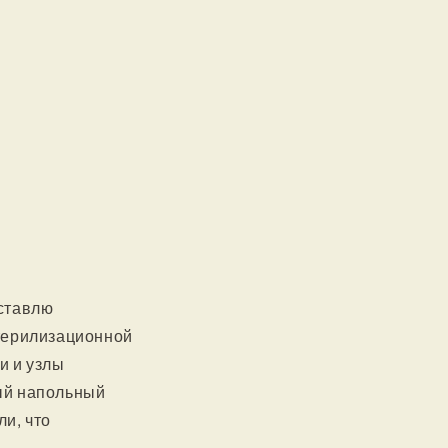
дставлю
стерилизационной
и и узлы
ный напольный
и, что