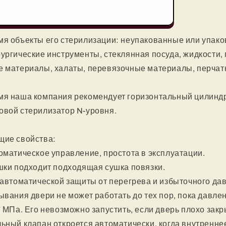
мя объекты его стерилизации: неупакованные или упак
ургические инструменты, стеклянная посуда, жидкости,
 материалы, халаты, перевязочные материалы, перчатки
мя наша компания рекомендует горизонтальный цилинд
овой стерилизатор N-уровня.
щие свойства:
оматическое управление, простота в эксплуатации.
шки подходит подходящая сушка повязки.
 автоматической защиты от перегрева и избыточного да
ывания двери не может работать до тех пор, пока давле
7 МПа. Его невозможно запустить, если дверь плохо закр
ьный клапан откроется автоматически, когда внутренне