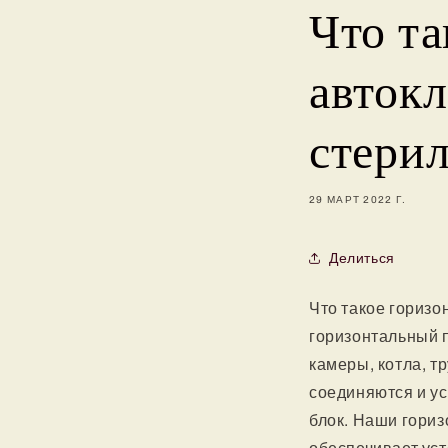
Что т
авток
стерил
29 МАРТ 2022 Г.
Делиться
Что такое горизо
горизонтальный п
камеры, котла, т
соединяются и у
блок. Наши гори