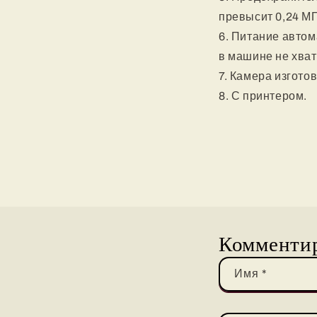
превысит 0,24 МП
6. Питание автом
в машине не хват
7. Камера изгото
8. С принтером.
Комменти
Имя
*