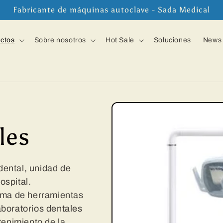
Fabricante de máquinas autoclave - Sada Medical
ctos
Sobre nosotros
Hot Sale
Soluciones
News
les
ental, unidad de
ospital.
gama de herramientas
laboratorios dentales
tenimiento de la