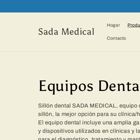
Ir
directamente
al contenido
Hogar
Produ
Sada Medical
Contacto
C
Equipos Denta
o
Sillón dental SADA MEDICAL, equipo d
sillón, la mejor opción para su clínica/h
l
El equipo dental incluye una amplia 
y dispositivos utilizados en clínicas y 
para el diagnóstico, tratamiento y man