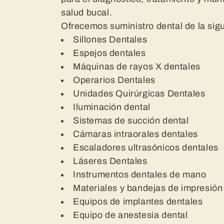
e
salud bucal.
c
Ofrecemos suministro dental de la sig
Sillones Dentales
c
Espejos dentales
Máquinas de rayos X dentales
Operarios Dentales
i
Unidades Quirúrgicas Dentales
Iluminación dental
ó
Sistemas de succión dental
Cámaras intraorales dentales
n
Escaladores ultrasónicos dentales
Láseres Dentales
:
Instrumentos dentales de mano
Materiales y bandejas de impresión
Equipos de implantes dentales
Equipo de anestesia dental